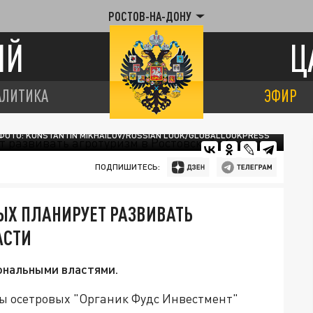
РОСТОВ-НА-ДОНУ
ИЙ
Ц
АЛИТИКА
ЭФИР
ФОТО: KONSTANTIN MIKHAILOV/RUSSIAN LOOK/GLOBALLOOKPRESS
ПОДПИШИТЕСЬ:
ЫХ ПЛАНИРУЕТ РАЗВИВАТЬ
АСТИ
ональными властями.
ы осетровых "Органик Фудс Инвестмент"