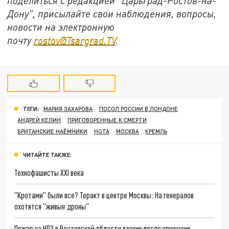
поделиться с редакцией "Царьград-Ростов-на-
Дону", присылайте свои наблюдения, вопросы,
новости на электронную
почту
rostov@Tsargrad.ТV
.
ТЕГИ:
МАРИЯ ЗАХАРОВА
ПОСОЛ РОССИИ В ЛОНДОНЕ
АНДРЕЙ КЕЛИН
ПРИГОВОРЕННЫЕ К СМЕРТИ
БРИТАНСКИЕ НАЁМНИКИ
НОТА
МОСКВА
КРЕМЛЬ
ЧИТАЙТЕ ТАКЖЕ:
Технофашисты XXI века
"Кротами" были все? Теракт в центре Москвы: На генералов
охотятся "живые дроны"
Пожар на НПЗ в Ростовской области возник после крушения