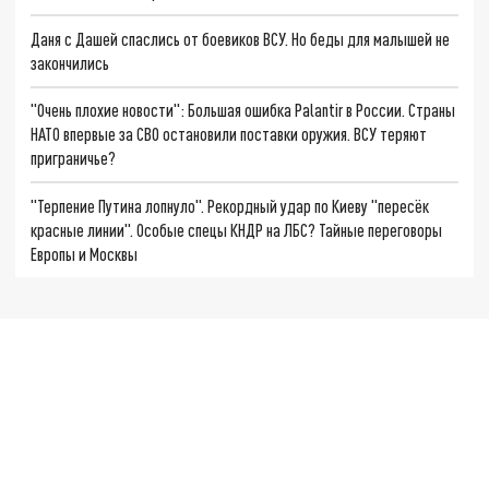
Даня с Дашей спаслись от боевиков ВСУ. Но беды для малышей не
закончились
"Очень плохие новости": Большая ошибка Palantir в России. Страны
НАТО впервые за СВО остановили поставки оружия. ВСУ теряют
приграничье?
"Терпение Путина лопнуло". Рекордный удар по Киеву "пересёк
красные линии". Особые спецы КНДР на ЛБС? Тайные переговоры
Европы и Москвы