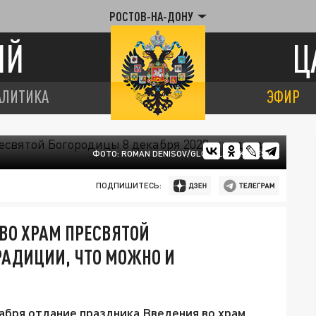
РОСТОВ-НА-ДОНУ
ИЙ
Ц
АЛИТИКА
ЭФИР
ФОТО: ROMAN DENISOV/GLOBALLOOKPRESS
ПОДПИШИТЕСЬ:
ВО ХРАМ ПРЕСВЯТОЙ
ТРАДИЦИИ, ЧТО МОЖНО И
абря отдание праздника Введения во храм