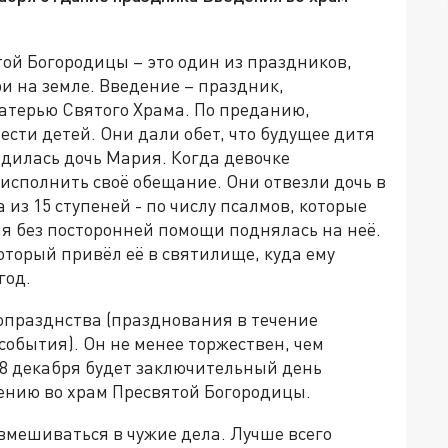
ой Богородицы – это один из праздников,
и на земле. Введение – праздник,
терью Святого Храма. По преданию,
ести детей. Они дали обет, что будущее дитя
родилась дочь Мария. Когда девочке
исполнить своё обещание. Они отвезли дочь в
 из 15 ступеней - по числу псалмов, которые
я без посторонней помощи поднялась на неё.
торый привёл её в святилище, куда ему
год.
опразднства (празднования в течение
события). Он не менее торжествен, чем
 8 декабря будет заключительный день
ению во храм Пресвятой Богородицы.
, вмешиваться в чужие дела. Лучше всего