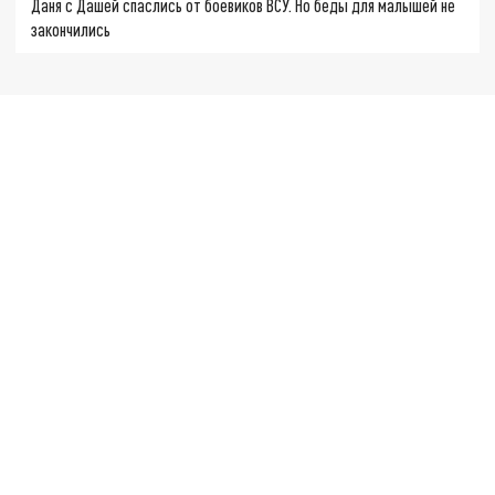
Даня с Дашей спаслись от боевиков ВСУ. Но беды для малышей не
закончились