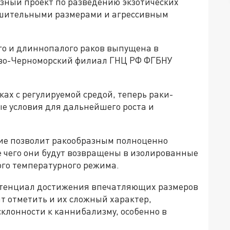
озный проект по разведению экзотических
ушительными размерами и агрессивным
го и длиннопалого раков выпущена в
ово-Черноморский филиал ГНЦ РФ ФГБНУ
ах с регулируемой средой, теперь раки-
е условия для дальнейшего роста и
ие позволит ракообразным полноценно
е чего они будут возвращены в изолированные
го температурного режима.
потенциал достижения впечатляющих размеров
ит отметить и их сложный характер,
клонности к каннибализму, особенно в