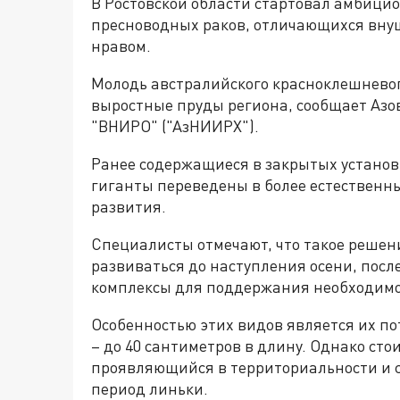
В Ростовской области стартовал амбици
пресноводных раков, отличающихся вн
нравом.
Молодь австралийского красноклешнево
выростные пруды региона, сообщает Аз
"ВНИРО" ("АзНИИРХ").
Ранее содержащиеся в закрытых установк
гиганты переведены в более естественны
развития.
Специалисты отмечают, что такое решен
развиваться до наступления осени, посл
комплексы для поддержания необходимо
Особенностью этих видов является их 
– до 40 сантиметров в длину. Однако сто
проявляющийся в территориальности и с
период линьки.