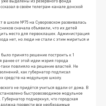
о уже выделены из резервного фонда
ассказал в своём телеграм-канале донской
ст в школе №75 на Суворовском развивалась
сников сначала объявили, что их детей
одить место для первоклашек. Администрация
хода нет, но люди не стали с этим мириться и
 было принято решение построить к 1
я ранее от этой идеи мэрия города
-таки повлияло на решение властей. Не
волнений, как губернатор подписал
х средств на модульную школу.
вского не придётся учиться вдали от дома. В
установлено быстровозводимое модульное
. Губернатор подчеркнул, что городская
должна провести все необходимые