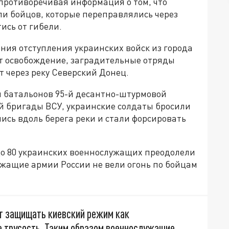
противоречивая информация о том, что
и бойцов, которые переправлялись через
ись от гибели.
ения отступления украинских войск из города
ют освобождение, заградительные отряды
 через реку Северский Донец.
и батальонов 95-й десантно-штурмовой
й бригады ВСУ, украинские солдаты бросили
лись вдоль берега реки и стали форсировать
до 80 украинских военнослужащих преодолели
ужащие армии России не вели огонь по бойцам
т защищать киевский режим как
е трусость. Таким образом военнослужащие