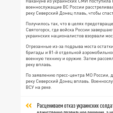
Накануне из украинских СМИ поступила 
военнослужащие ВС России расстреливал
реку Северский Донец плавь, чтобы спаст
Получилось так, что в целях предотвращ
Святогорск, где войска России заверша
украинских националистов взорвали мост
Отрезанные из-за подрыва моста остатк
бригады и 81-й отдельной аэромобильно
военную технику и оружие. Затем рассея
реку вплавь.
По заявлению пресс-центра МО России, 
реку Северский Донец вплавь. Военносл
ВСУ на реке.
Расцениваем отказ украинских солда
единственно правильное решение, а н