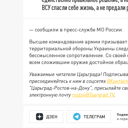
ВСУ спасли себе жизнь, а не предали 
— сообщили в пресс-службе МО России.
Высшее командование армии призывает 
территориальной обороны Украины след
бессмысленное сопротивление. Со своей
всем сложившим оружие достойное обращ
Уважаемые читатели Царьграда! Подписыва
присоединяйтесь к ним в соцсетях
ВКонтакт
"Царьград-Ростов-на-Дону", присылайте св
электронную почту
rostov@Tsargrad.ТV
.
Подпи
ДЗЕН
ТЕЛЕГРАМ
и перв