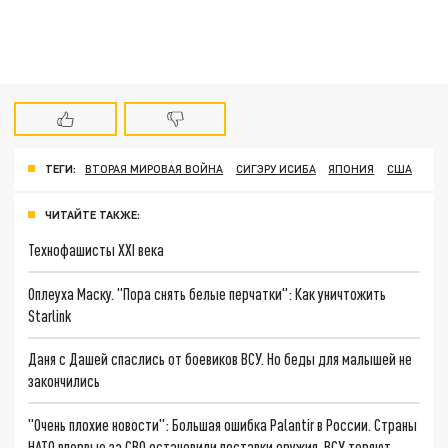
ТЕГИ:
ВТОРАЯ МИРОВАЯ ВОЙНА
СИГЭРУ ИСИБА
ЯПОНИЯ
США
ЧИТАЙТЕ ТАКЖЕ:
Технофашисты XXI века
Оплеуха Маску. "Пора снять белые перчатки": Как уничтожить
Starlink
Даня с Дашей спаслись от боевиков ВСУ. Но беды для малышей не
закончились
"Очень плохие новости": Большая ошибка Palantir в России. Страны
НАТО впервые за СВО остановили поставки оружия. ВСУ теряют