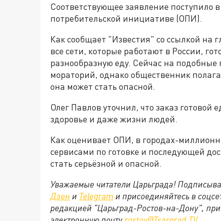
Соответствующее заявление поступило в
потребительской инициативе (ОПИ).
Как сообщает "Известия" со ссылкой на 
все сети, которые работают в России, го
разнообразную еду. Сейчас на подобные
мораторий, однако общественник полагае
она может стать опасной.
Олег Павлов уточнил, что заказ готовой е
здоровье и даже жизни людей.
Как оценивает ОПИ, в городах-миллионн
сервисами по готовке и последующей до
стать серьёзной и опасной.
Уважаемые читатели Царьграда! Подписыва
Дзен
и
Telegram
и присоединяйтесь в соцс
редакцией "Царьград-Ростов-на-Дону", при
электронную почту
rostov@Tsargrad.ТV
.