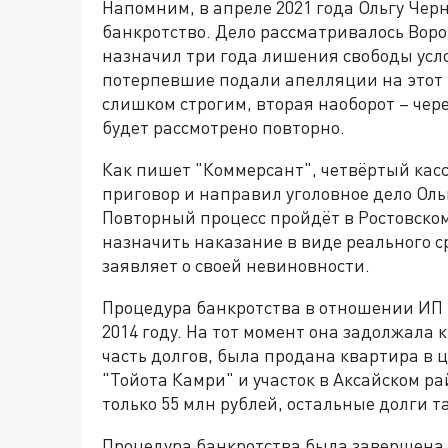
Напомним, в апреле 2021 года Ольгу Че
банкротство. Дело рассматривалось Вор
назначил три года лишения свободы усло
потерпевшие подали апелляции на этот 
слишком строгим, вторая наоборот – чере
будет рассмотрено повторно.
Как пишет "Коммерсант", четвёртый кас
приговор и направил уголовное дело Ол
Повторный процесс пройдёт в Ростовско
назначить наказание в виде реального с
заявляет о своей невиновности.
Процедура банкротства в отношении ИП
2014 году. На тот момент она задолжала 
часть долгов, была продана квартира в ц
"Тойота Камри" и участок в Аксайском ра
только 55 млн рублей, остальные долги 
Процедура банкротства была завершена 