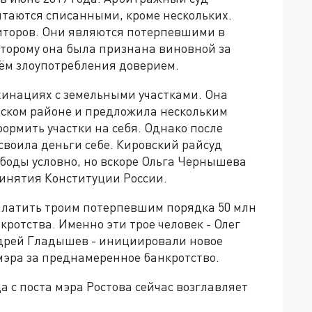
итаются списанными, кроме нескольких.
иторов. Они являются потерпевшими в
оторому она была признана виновной за
ём злоупотребления доверием.
ахинациях с земельными участками. Она
ском районе и предложила нескольким
ормить участки на себя. Однако после
воила деньги себе. Кировский райсуд
боды условно, но вскоре Ольга Чернышева
ринятия Конституции России.
платить троим потерпевшим порядка 50 млн
ротства. Именно эти трое человек - Олег
ндрей Гладышев - инициировали новое
мэра за преднамеренное банкротство.
 с поста мэра Ростова сейчас возглавляет