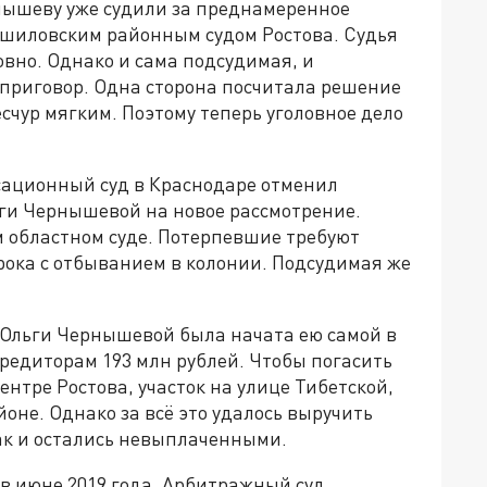
рнышеву уже судили за преднамеренное
ошиловским районным судом Ростова. Судья
вно. Однако и сама подсудимая, и
приговор. Одна сторона посчитала решение
счур мягким. Поэтому теперь уголовное дело
сационный суд в Краснодаре отменил
ьги Чернышевой на новое рассмотрение.
м областном суде. Потерпевшие требуют
рока с отбыванием в колонии. Подсудимая же
 Ольги Чернышевой была начата ею самой в
кредиторам 193 млн рублей. Чтобы погасить
ентре Ростова, участок на улице Тибетской,
йоне. Однако за всё это удалось выручить
так и остались невыплаченными.
в июне 2019 года. Арбитражный суд