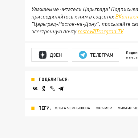
Уважаемые читатели Царьграда! Подписыва
присоединяйтесь к ним в соцсетях
ВКонтакт
"Царьград-Ростов-на-Дону", присылайте св
электронную почту
rostov@Tsargrad.ТV
.
Подпи
ДЗЕН
ТЕЛЕГРАМ
и перв
ПОДЕЛИТЬСЯ:
ТЕГИ:
ОЛЬГА ЧЕРНЫШЕВА
ЭКС-МЭР
МИХАИЛ Ч