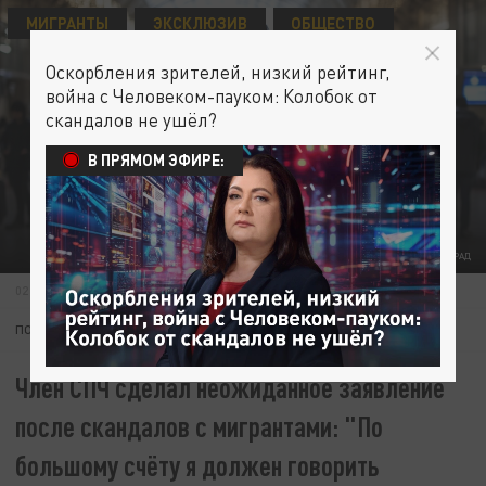
МИГРАНТЫ
ЭКСКЛЮЗИВ
ОБЩЕСТВО
Оскорбления зрителей, низкий рейтинг,
война с Человеком-пауком: Колобок от
скандалов не ушёл?
В ПРЯМОМ ЭФИРЕ:
ФОТО: ЦАРЬГРАД
02 ОКТЯБРЯ 15:15
ПОДПИШИТЕСЬ:
Член СПЧ сделал неожиданное заявление
после скандалов с мигрантами: "По
большому счёту я должен говорить