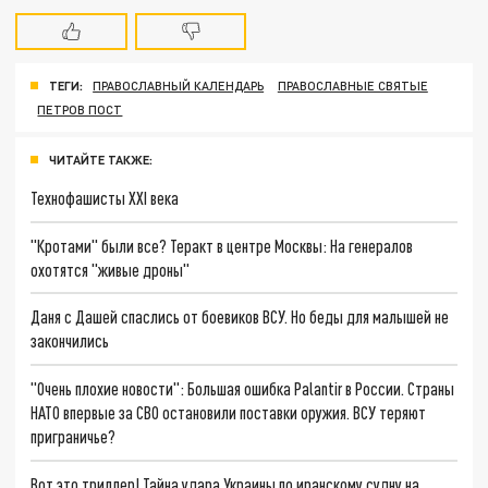
ТЕГИ:
ПРАВОСЛАВНЫЙ КАЛЕНДАРЬ
ПРАВОСЛАВНЫЕ СВЯТЫЕ
ПЕТРОВ ПОСТ
ЧИТАЙТЕ ТАКЖЕ:
Технофашисты XXI века
"Кротами" были все? Теракт в центре Москвы: На генералов
охотятся "живые дроны"
Даня с Дашей спаслись от боевиков ВСУ. Но беды для малышей не
закончились
"Очень плохие новости": Большая ошибка Palantir в России. Страны
НАТО впервые за СВО остановили поставки оружия. ВСУ теряют
приграничье?
Вот это триллер! Тайна удара Украины по иранскому судну на