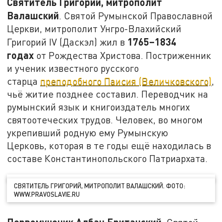
Святитель Григорий, митрополит
Валашский
. Святой Румынской Православной
Церкви, митрополит Унгро-Влахийский
1765–1834
Григорий IV (Даскэл) жил в
годах
от Рождества Христова. Постриженник
и ученик известного русского
старца
преподобного Паисия (Величковского)
,
чьё житие позднее составил. Переводчик на
румынский язык и книгоиздатель многих
святоотеческих трудов. Человек, во многом
укрепивший родную ему Румынскую
Церковь, которая в те годы ещё находилась в
составе Константинопольского Патриархата.
СВЯТИТЕЛЬ ГРИГОРИЙ, МИТРОПОЛИТ ВАЛАШСКИЙ. ФОТО:
WWW.PRAVOSLAVIE.RU
Первомученик Албан Британский