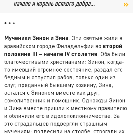
начало и корень всякого добра...
* * *
Мученики Зинон и Зина
. Эти святые жили в
второй
аравийском городе Филадельфии во
половине
III
– начале
IV
столетия
. Оба были
благочестивыми христианами: Зинон, когда-
то имевший огромное состояние, раздал его
бедным и отпустил рабов; только один из
слуг, преданный бывшему хозяину, Зина,
остался с Зиноном вместе как друг,
сомолитвенник и помощник. Однажды Зинон
и Зина вместе пришли к местному правителю
и обличили его в идолопоклонничестве. За
это страдальцев подвергли страшным
мучениям: подвесили на столбе, строгали их