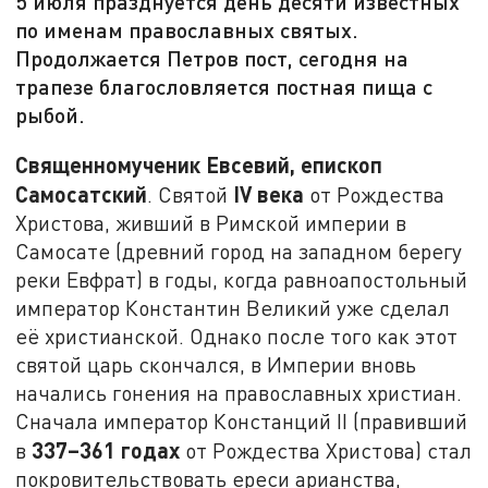
5 июля празднуется день десяти известных
по именам православных святых.
Продолжается Петров пост, сегодня на
трапезе благословляется постная пища с
рыбой.
Священномученик Евсевий, епископ
Самосатский
IV
века
. Святой
от Рождества
Христова, живший в Римской империи в
Самосате (древний город на западном берегу
реки Евфрат) в годы, когда равноапостольный
император Константин Великий уже сделал
её христианской. Однако после того как этот
святой царь скончался, в Империи вновь
начались гонения на православных христиан.
Сначала император Констанций II (правивший
337–361 годах
в
от Рождества Христова) стал
покровительствовать ереси арианства,