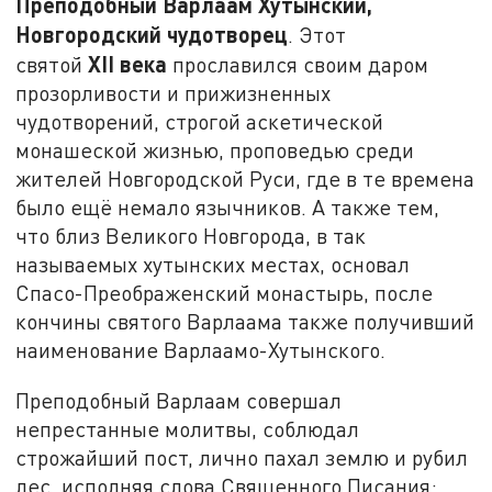
Преподобный Варлаам Хутынский,
Новгородский чудотворец
. Этот
XII
века
святой
прославился своим даром
прозорливости и прижизненных
чудотворений, строгой аскетической
монашеской жизнью, проповедью среди
жителей Новгородской Руси, где в те времена
было ещё немало язычников. А также тем,
что близ Великого Новгорода, в так
называемых хутынских местах, основал
Спасо-Преображенский монастырь, после
кончины святого Варлаама также получивший
наименование Варлаамо-Хутынского.
Преподобный Варлаам совершал
непрестанные молитвы, соблюдал
строжайший пост, лично пахал землю и рубил
лес, исполняя слова Священного Писания: