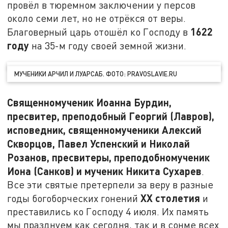
провёл в тюремном заключении у персов
около семи лет, но не отрёкся от веры.
1622
Благоверный царь отошёл ко Господу в
году
на 35-м году своей земной жизни.
МУЧЕНИКИ АРЧИЛ И ЛУАРСАБ. ФОТО: PRAVOSLAVIE.RU
Священномученик Иоанна Бурдин,
пресвитер, преподобный Георгий (Лавров),
исповедник, священномученики Алексий
Скворцов, Павел Успенский и Николай
Розанов, пресвитеры, преподобномученик
Иона (Санков) и мученик Никита Сухарев
.
Все эти святые претерпели за веру в разные
XX
столетия
годы богоборческих гонений
и
преставились ко Господу 4 июля. Их память
мы празднуем как сегодня, так и в сонме всех