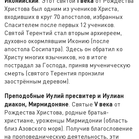
Иконийский
I
века
. Этот святой
от Рождества
Христова был одним из учеников Христа,
входивших в круг 70 апостолов, избранных
Спасителем после первых 12 учеников.
Святой Терентий стал вторым архиереем,
духовно окормлявшим Иконию (после
апостола Сосипатра). Здесь он обратил ко
Христу многих язычников, но в итоге
пострадал за Господа, приняв мученическую
смерть (святого Терентия пронзили
заострённым деревом).
Преподобные Иулий пресвитер и Иулиан
диакон, Мирмидоняне
V
века
. Святые
от
Рождества Христова, родные братья-
христиане, уроженцы Мирмидонии (область
близ Азовского моря). Получив благословение
на проповедническую деятельность, эти