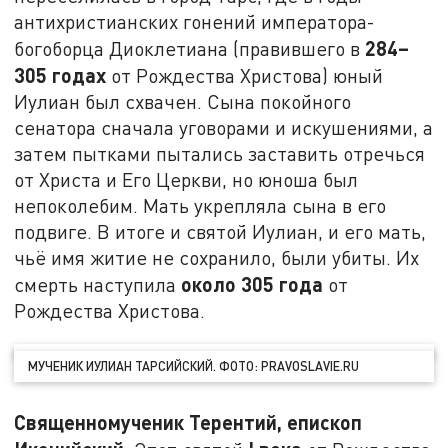
антихристианских гонений императора-
284–
богоборца Диоклетиана (правившего в
305 годах
от Рождества Христова) юный
Иулиан был схвачен. Сына покойного
сенатора сначала уговорами и искушениями, а
затем пытками пытались заставить отречься
от Христа и Его Церкви, но юноша был
непоколебим. Мать укрепляла сына в его
подвиге. В итоге и святой Иулиан, и его мать,
чьё имя житие не сохранило, были убиты. Их
около 305 года
смерть наступила
от
Рождества Христова.
МУЧЕНИК ИУЛИАН ТАРСИЙСКИЙ. ФОТО: PRAVOSLAVIE.RU
Священномученик Терентий, епископ