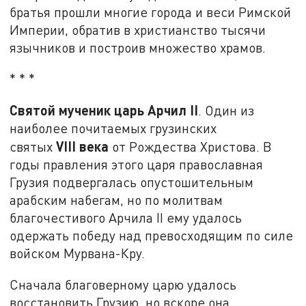
братья прошли многие города и веси Римской
Империи, обратив в христианство тысячи
язычников и построив множество храмов.
* * *
Святой мученик царь Арчил II
. Один из
наиболее почитаемых грузинских
VIII
века
святых
от Рождества Христова. В
годы правления этого царя православная
Грузия подвергалась опустошительным
арабским набегам, но по молитвам
благочестивого Арчила II ему удалось
одержать победу над превосходящим по силе
войском Мурвана-Кру.
Сначала благоверному царю удалось
восстановить Грузию, но вскоре она