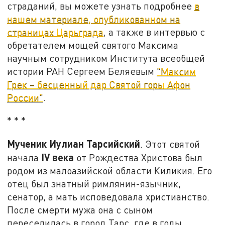
страданий, вы можете узнать подробнее
в
нашем материале, опубликованном на
страницах Царьграда
, а также в интервью с
обретателем мощей святого Максима
научным сотрудником Института всеобщей
истории РАН Сергеем Беляевым
"Максим
Грек – бесценный дар Святой горы Афон
России"
.
* * *
Мученик Иулиан Тарсийский
. Этот святой
IV
века
начала
от Рождества Христова был
родом из малоазийской области Киликия. Его
отец был знатный римлянин-язычник,
сенатор, а мать исповедовала христианство.
После смерти мужа она с сыном
переселилась в город Тарс, где в годы