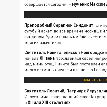
совершается сегодня, –
мученик Максим 
Преподобный Серапион Синдонит
. Егип
сугубый аскет, во все времена носивший
синдоном. Удивительными благочестием 
многих язычников.
Святитель Никита, епископ Новгородски
начала
XII
века
прославился своей непро
над ними отец Никита был поставлен епи
много истинных чудес и отошёл ко Госпо
СВЯТИТЕЛЬ НИК
Святитель Леонтий, Патриарх Иерусали
Иерусалима, совершавший своё Патриар
в
XII
или
XIII
столетиях
.