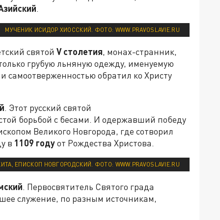
Азийский
.
МУЧЕНИК ИСИДОР ХИОССКИЙ. ФОТО: WWW.PRAVOSLAVIE.RU
етский святой
V
столетия
, монах-странник,
 только грубую льняную одежду, именуемую
и самоотверженностью обратил ко Христу
й
. Этот русский святой
стой борьбой с бесами. И одержавший победу
скопом Великого Новгорода, где сотворил
ду в
1109 году
от Рождества Христова.
ИТА, ЕПИСКОП НОВГОРОДСКИЙ. ФОТО: WWW.PRAVOSLAVIE.RU
мский
. Первосвятитель Святого града
шее служение, по разным источникам,