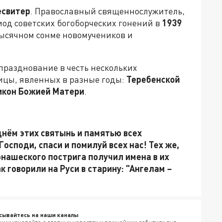
есвитер
. Православный священнослужитель,
од советских богоборческих гонений в
1939
тысячном сонме новомучеников и
празднование в честь нескольких
ицы, явленных в разные годы:
Теребенской
 икон Божией Матери
.
нём этих святынь и памятью всех
осподи, спаси и помилуй всех нас! Тех же,
онашеского пострига получил имена в их
к говорили на Руси в старину: "Ангелам –
сывайтесь на наши каналы