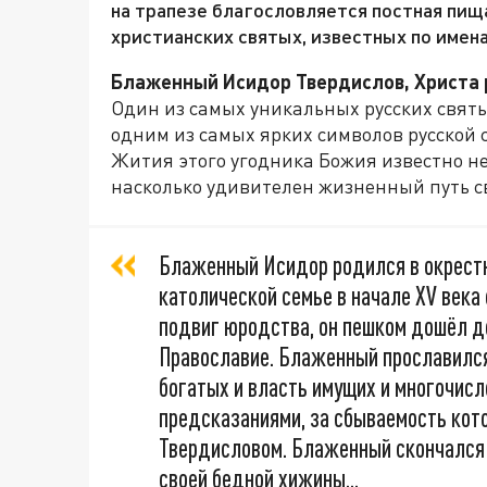
на трапезе благословляется постная пищ
христианских святых, известных по имена
Блаженный Исидор Твердислов, Христа 
Один из самых уникальных русских свят
одним из самых ярких символов русской 
Жития этого угодника Божия известно нем
насколько удивителен жизненный путь св
Блаженный Исидор родился в окрестн
католической семье в начале XV века
подвиг юродства, он пешком дошёл д
Православие. Блаженный прославился
богатых и власть имущих и многочисл
предсказаниями, за сбываемость кот
Твердисловом. Блаженный скончался в
своей бедной хижины...