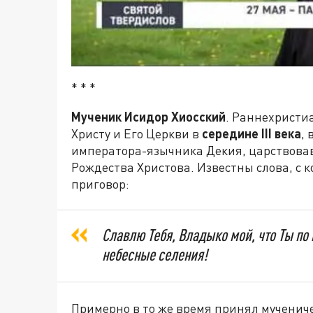
* * *
Мученик Исидор Хиосский
. Раннехристи
Христу и Его Церкви в
середине III века
,
императора-язычника Декия, царствова
Рождества Христова. Известны слова, с
приговор:
Славлю Тебя, Владыко мой, что Ты по
небесные селения!
Примерно в то же время принял мучениче