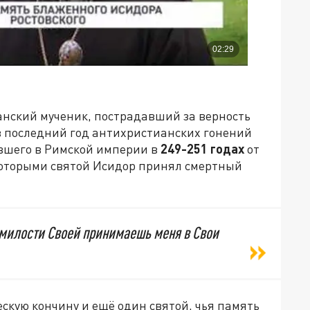
анский мученик, пострадавший за верность
 в последний год антихристианских гонений
вшего в Римской империи в
249-251 годах
от
 которыми святой Исидор принял смертный
 милости Своей принимаешь меня в Свои
скую кончину и ещё один святой, чья память