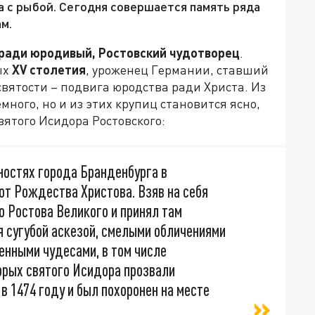
а с рыбой. Сегодня совершается память ряда
м.
ради юродивый, Ростовский чудотворец
.
ых
XV столетия
, уроженец Германии, ставший
святости – подвига юродства ради Христа. Из
ного, но и из этих крупиц становится ясно,
ятого Исидора Ростовского:
остях города Бранденбурга в
 от Рождества Христова. Взяв на себя
о Ростова Великого и принял там
 сугубой аскезой, смелыми обличениями
енными чудесами, в том числе
орых святого Исидора прозвали
 1474 году и был похоронен на месте