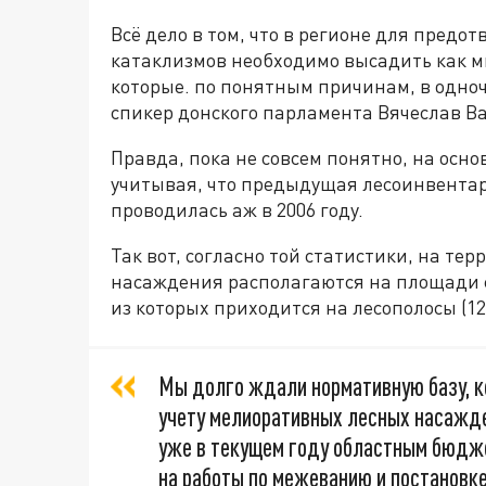
Всё дело в том, что в регионе для пред
катаклизмов необходимо высадить как ми
которые. по понятным причинам, в одноч
спикер донского парламента Вячеслав В
Правда, пока не совсем понятно, на осно
учитывая, что предыдущая лесоинвентар
проводилась аж в 2006 году.
Так вот, согласно той статистики, на т
насаждения располагаются на площади с
из которых приходится на лесополосы (125
Мы долго ждали нормативную базу, ко
учету мелиоративных лесных насажде
уже в текущем году областным бюдже
на работы по межеванию и постановк