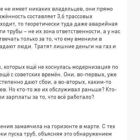
се не имеет никаких владельцев, они прямо
жённость составляет 3,6 трассовых
исходит, то теоретически туда даже аварийная
и трубы – не их зона ответственности, а у нас
ечать только за то, что ему вменили в
радают люди. Тратят лишние деньги на газ и
, которых ещё не коснулась модернизация по
ещё с советских времён. Они, во-первых, уже
остепенно дают сбои, а во-вторых, каким-то
ев. Но кто-то же их обслуживал раньше? Кто-
и зарплаты за то, что всё работало?
ения замаячила на горизонте в марте. С тех
ки пуска труб, объясняя это обнаружением