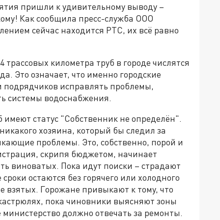
ятия пришли к удивительному выводу –
ому! Как сообщила пресс-служба ООО
ением сейчас находится РТС, их всё равно
4 трассовых километра труб в городе числятся
да. Это означает, что именно городские
и подрядчиков исправлять проблемы,
ть системы водоснабжения.
б имеют статус "Собственник не определён".
т никакого хозяина, который бы следил за
кающие проблемы. Это, собственно, порой и
нистрация, скрипя бюджетом, начинает
ть виноватых. Пока идут поиски – страдают
сроки остаются без горячего или холодного
е взятых. Горожане привыкают к тому, что
 кастрюлях, пока чиновники выясняют зоны
е министерство должно отвечать за ремонты.