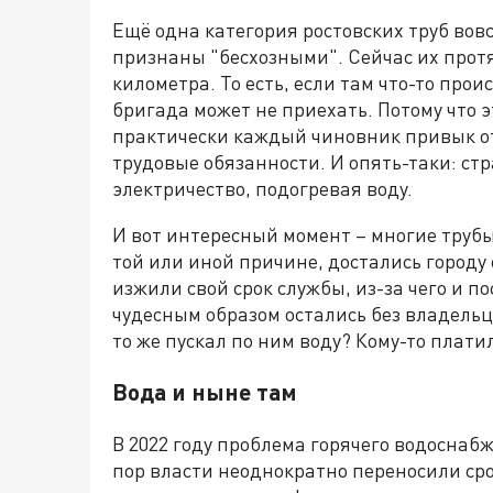
Ещё одна категория ростовских труб вов
признаны "бесхозными". Сейчас их протя
километра. То есть, если там что-то про
бригада может не приехать. Потому что эт
практически каждый чиновник привык отв
трудовые обязанности. И опять-таки: ст
электричество, подогревая воду.
И вот интересный момент – многие трубы
той или иной причине, достались городу 
изжили свой срок службы, из-за чего и п
чудесным образом остались без владельц
то же пускал по ним воду? Кому-то платил
Вода и ныне там
В 2022 году проблема горячего водоснабж
пор власти неоднократно переносили сро