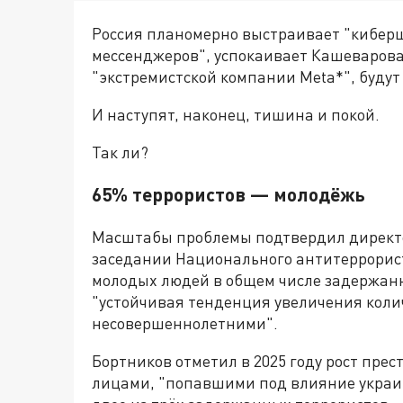
Россия планомерно выстраивает "кибер
мессенджеров", успокаивает Кашеварова.
"экстремистской компании Meta*", будут
И наступят, наконец, тишина и покой.
Так ли?
65% террористов — молодёжь
Масштабы проблемы подтвердил директо
заседании Национального антитеррорист
молодых людей в общем числе задержанн
"устойчивая тенденция увеличения коли
несовершеннолетними".
Бортников отметил в 2025 году рост пре
лицами, "попавшими под влияние украин