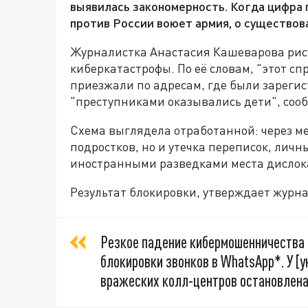
выявилась закономерность. Когда цифра п
против России воюет армия, о существова
Журналистка Анастасия Кашеварова рис
киберкатастрофы. По её словам, "этот сп
приезжали по адресам, где были зарег
"преступниками оказывались дети", соо
Схема выглядела отработанной: через м
подростков, но и утечка переписок, лич
иностранными разведками места дислок
Результат блокировки, утверждает журн
Резкое падение кибермошенничества 
блокировки звонков в WhatsApp*. У [у
вражеских колл-центров остановлена