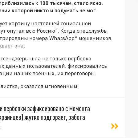
риблизилась к 100 тысячам, стало ясно:
нии которой никто и подумать не мог.
ует картину настоящей социальной
рут опутал всю Россию". Когда спецслужбы
истрированы номера WhatsApp* мошенников,
бщает она.
ессенджеры шла не только вербовка
ных данных пользователей, фиксировались
ации наших военных, их переговоры.
алистка, оказался мгновенным:
и вербовки зафиксировано с момента
краинцев] жутко подгорает, работа
.