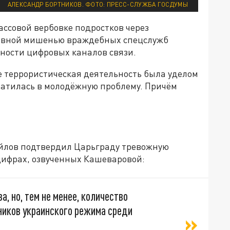
АЛЕКСАНДР БОРТНИКОВ. ФОТО: ПРЕСС-СЛУЖБА ГОСДУМЫ
ассовой вербовке подростков через
новной мишенью враждебных спецслужб
ности цифровых каналов связи.
е террористическая деятельность была уделом
ратилась в молодёжную проблему. Причём
айлов подтвердил Царьграду тревожную
цифрах, озвученных Кашеваровой:
а, но, тем не менее, количество
ников украинского режима среди