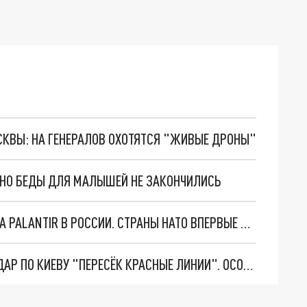
ОСКВЫ: НА ГЕНЕРАЛОВ ОХОТЯТСЯ "ЖИВЫЕ ДРОНЫ"
. НО БЕДЫ ДЛЯ МАЛЫШЕЙ НЕ ЗАКОНЧИЛИСЬ
"ОЧЕНЬ ПЛОХИЕ НОВОСТИ": БОЛЬШАЯ ОШИБКА PALANTIR В РОССИИ. СТРАНЫ НАТО ВПЕРВЫЕ ЗА СВО ОСТАНОВИЛИ ПОСТАВКИ ОРУЖИЯ. ВСУ ТЕРЯЮТ ПРИГРАНИЧЬЕ?
"ТЕРПЕНИЕ ПУТИНА ЛОПНУЛО". РЕКОРДНЫЙ УДАР ПО КИЕВУ "ПЕРЕСЁК КРАСНЫЕ ЛИНИИ". ОСОБЫЕ СПЕЦЫ КНДР НА ЛБС? ТАЙНЫЕ ПЕРЕГОВОРЫ ЕВРОПЫ И МОСКВЫ