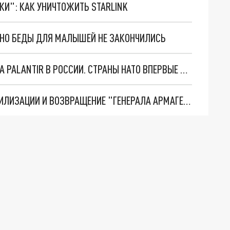
ТКИ": КАК УНИЧТОЖИТЬ STARLINK
. НО БЕДЫ ДЛЯ МАЛЫШЕЙ НЕ ЗАКОНЧИЛИСЬ
"ОЧЕНЬ ПЛОХИЕ НОВОСТИ": БОЛЬШАЯ ОШИБКА PALANTIR В РОССИИ. СТРАНЫ НАТО ВПЕРВЫЕ ЗА СВО ОСТАНОВИЛИ ПОСТАВКИ ОРУЖИЯ. ВСУ ТЕРЯЮТ ПРИГРАНИЧЬЕ?
ТРИ ГЛАВНЫХ ИНСАЙДА ОБ СВО. ОТМЕНА МОБИЛИЗАЦИИ И ВОЗВРАЩЕНИЕ "ГЕНЕРАЛА АРМАГЕДДОНА"? ОТЛИЧНЫЕ НОВОСТИ, КОТОРЫЕ ЖДАЛИ ВСЕ