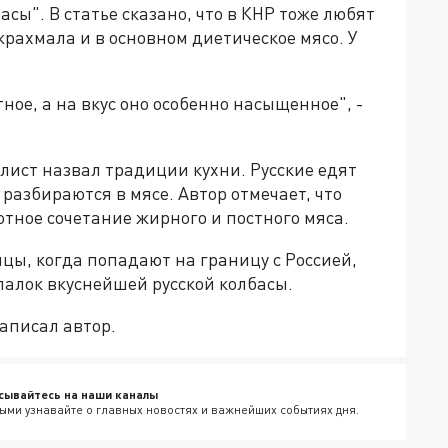
сы". В статье сказано, что в КНР тоже любят
 крахмала и в основном диетическое мясо. У
ное, а на вкус оно особенно насыщенное", -
ист назвал традиции кухни. Русские едят
разбираются в мясе. Автор отмечает, что
тное сочетание жирного и постного мяса.
айцы, когда попадают на границу с Россией,
палок вкуснейшей русской колбасы.
написал автор.
сывайтесь на наши каналы
ыми узнавайте о главных новостях и важнейших событиях дня.