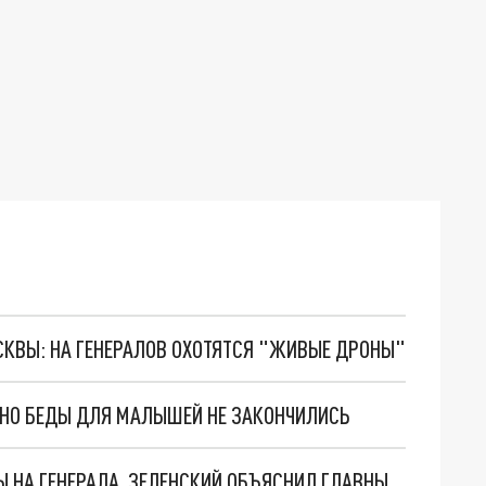
ОСКВЫ: НА ГЕНЕРАЛОВ ОХОТЯТСЯ "ЖИВЫЕ ДРОНЫ"
. НО БЕДЫ ДЛЯ МАЛЫШЕЙ НЕ ЗАКОНЧИЛИСЬ
"МЫ ВАС ЗАСТАВИМ": ЖУТКИЕ ДЕТАЛИ ОХОТЫ НА ГЕНЕРАЛА. ЗЕЛЕНСКИЙ ОБЪЯСНИЛ ГЛАВНЫЙ СМЫСЛ ТЕРАКТА В ЦЕНТРЕ МОСКВЫ